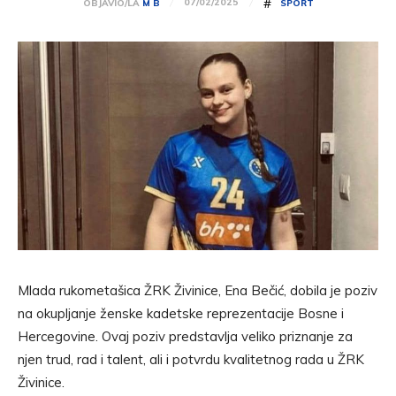
#
07/02/2025
OBJAVIO/LA
M B
SPORT
Mlada rukometašica ŽRK Živinice, Ena Bečić, dobila je poziv
na okupljanje ženske kadetske reprezentacije Bosne i
Hercegovine. Ovaj poziv predstavlja veliko priznanje za
njen trud, rad i talent, ali i potvrdu kvalitetnog rada u ŽRK
Živinice.