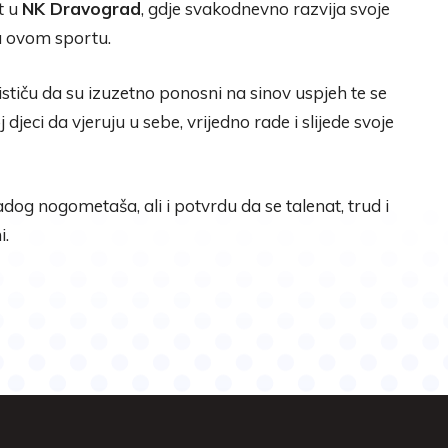
t u
NK Dravograd
, gdje svakodnevno razvija svoje
ma ovom sportu.
 ističu da su izuzetno ponosni na sinov uspjeh te se
 djeci da vjeruju u sebe, vrijedno rade i slijede svoje
dog nogometaša, ali i potvrdu da se talenat, trud i
i.