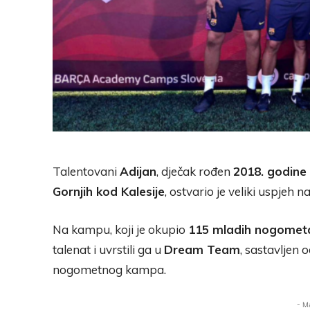
Talentovani
Adijan
, dječak rođen
2018. godine
Gornjih kod Kalesije
, ostvario je veliki uspjeh n
Na kampu, koji je okupio
115 mladih nogomet
talenat i uvrstili ga u
Dream Team
, sastavljen 
nogometnog kampa.
- M