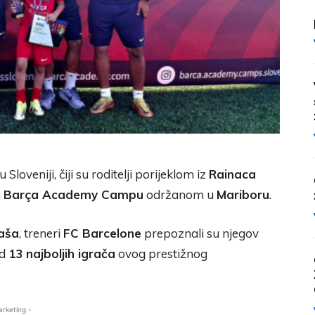
u Sloveniji, čiji su roditelji porijeklom iz
Rainaca
a
Barça Academy Campu
održanom u
Mariboru
.
aša
, treneri
FC Barcelone
prepoznali su njegov
od
13 najboljih igrača
ovog prestižnog
arketing -