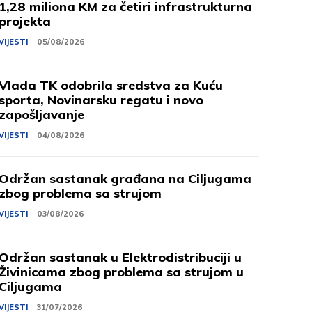
1,28 miliona KM za četiri infrastrukturna
projekta
VIJESTI
05/08/2026
Vlada TK odobrila sredstva za Kuću
sporta, Novinarsku regatu i novo
zapošljavanje
VIJESTI
04/08/2026
Održan sastanak građana na Ciljugama
zbog problema sa strujom
VIJESTI
03/08/2026
Održan sastanak u Elektrodistribuciji u
Živinicama zbog problema sa strujom u
Ciljugama
VIJESTI
31/07/2026