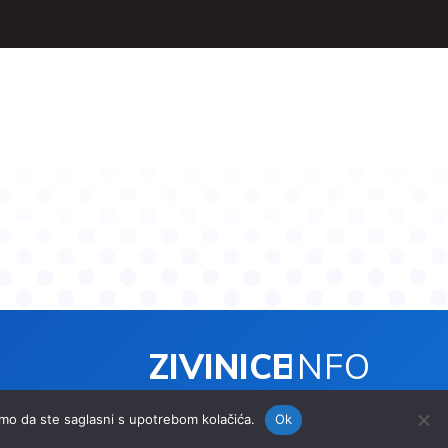
ZIVINICE
INFO
© 2024 Zivinice.info. Sva prava zadržana. | Izrada
imp.ba
ramo da ste saglasni s upotrebom kolačića.
Ok