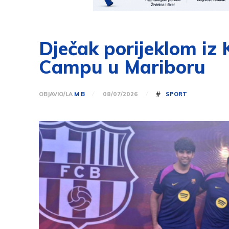
Dječak porijeklom iz
Campu u Mariboru
#
OBJAVIO/LA
M B
SPORT
08/07/2026