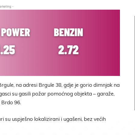
arketing -
 Brgule, na adresi Brgule 38, gdje je gorio dimnjak na
sci su gasili požar pomoćnog objekta – garaže,
e Brdo 96.
 su uspješno lokalizirani i ugašeni, bez većih