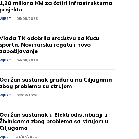
1,28 miliona KM za četiri infrastrukturna
projekta
VIJESTI
05/08/2026
Vlada TK odobrila sredstva za Kuću
sporta, Novinarsku regatu i novo
zapošljavanje
VIJESTI
04/08/2026
Održan sastanak građana na Ciljugama
zbog problema sa strujom
VIJESTI
03/08/2026
Održan sastanak u Elektrodistribuciji u
Živinicama zbog problema sa strujom u
Ciljugama
VIJESTI
31/07/2026