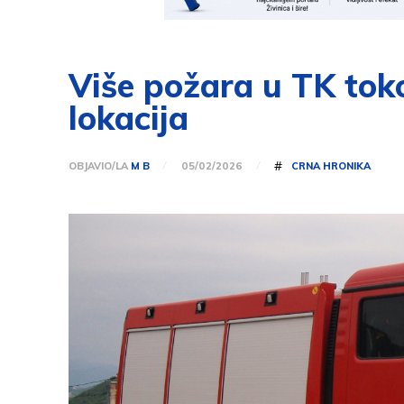
Više požara u TK toko
lokacija
#
OBJAVIO/LA
M B
CRNA HRONIKA
05/02/2026