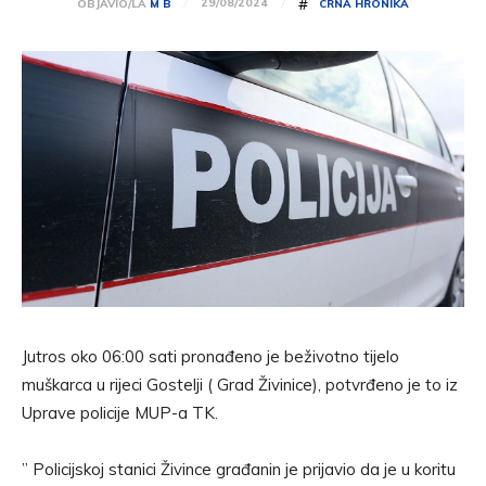
#
29/08/2024
OBJAVIO/LA
M B
CRNA HRONIKA
Jutros oko 06:00 sati pronađeno je beživotno tijelo
muškarca u rijeci Gostelji ( Grad Živinice), potvrđeno je to iz
Uprave policije MUP-a TK.
” Policijskoj stanici Živince građanin je prijavio da je u koritu