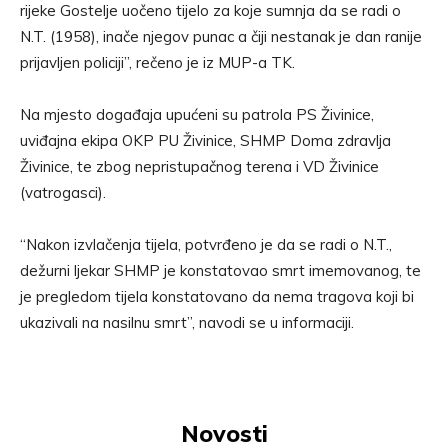
rijeke Gostelje uočeno tijelo za koje sumnja da se radi o
N.T. (1958), inače njegov punac a čiji nestanak je dan ranije
prijavljen policiji”, rečeno je iz MUP-a TK.
Na mjesto događaja upućeni su patrola PS Živinice,
uviđajna ekipa OKP PU Živinice, SHMP Doma zdravlja
Živinice, te zbog nepristupačnog terena i VD Živinice
(vatrogasci).
“Nakon izvlačenja tijela, potvrđeno je da se radi o N.T.,
dežurni ljekar SHMP je konstatovao smrt imemovanog, te
je pregledom tijela konstatovano da nema tragova koji bi
ukazivali na nasilnu smrt”, navodi se u informaciji.
Novosti