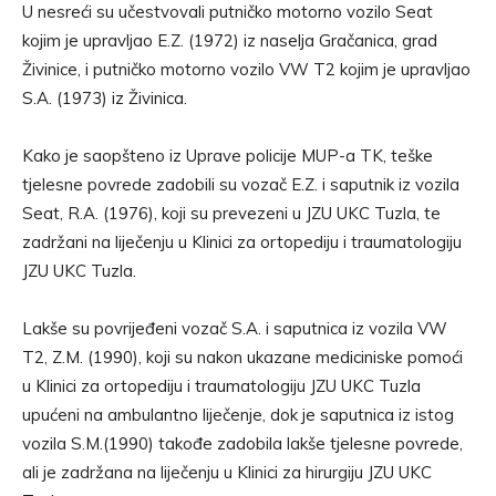
U nesreći su učestvovali putničko motorno vozilo Seat
kojim je upravljao E.Z. (1972) iz naselja Gračanica, grad
Živinice, i putničko motorno vozilo VW T2 kojim je upravljao
S.A. (1973) iz Živinica.
Kako je saopšteno iz Uprave policije MUP-a TK, teške
tjelesne povrede zadobili su vozač E.Z. i saputnik iz vozila
Seat, R.A. (1976), koji su prevezeni u JZU UKC Tuzla, te
zadržani na liječenju u Klinici za ortopediju i traumatologiju
JZU UKC Tuzla.
Lakše su povrijeđeni vozač S.A. i saputnica iz vozila VW
T2, Z.M. (1990), koji su nakon ukazane mediciniske pomoći
u Klinici za ortopediju i traumatologiju JZU UKC Tuzla
upućeni na ambulantno liječenje, dok je saputnica iz istog
vozila S.M.(1990) takođe zadobila lakše tjelesne povrede,
ali je zadržana na liječenju u Klinici za hirurgiju JZU UKC