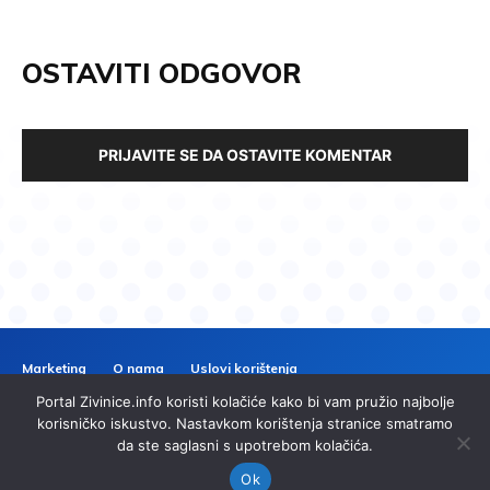
OSTAVITI ODGOVOR
PRIJAVITE SE DA OSTAVITE KOMENTAR
Marketing
O nama
Uslovi korištenja
Politika privatnosti
Kontakt
Portal Zivinice.info koristi kolačiće kako bi vam pružio najbolje
ZIVINICE
INFO
korisničko iskustvo. Nastavkom korištenja stranice smatramo
da ste saglasni s upotrebom kolačića.
© 2024 Zivinice.info. Sva prava zadržana. | Izrada
imp.ba
Ok