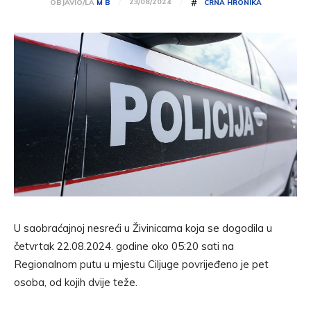
#
23/08/2024
OBJAVIO/LA
M B
CRNA HRONIKA
U saobraćajnoj nesreći u Živinicama koja se dogodila u
četvrtak 22.08.2024. godine oko 05:20 sati na
Regionalnom putu u mjestu Ciljuge povrijeđeno je pet
osoba, od kojih dvije teže.