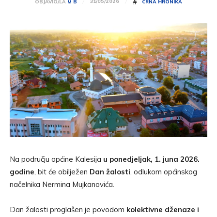
#
31/05/2026
OBJAVIO/LA
M B
CRNA HRONIKA
Na području općine Kalesija
u ponedjeljak, 1. juna 2026.
godine
, bit će obilježen
Dan žalosti
, odlukom općinskog
načelnika Nermina Mujkanovića.
Dan žalosti proglašen je povodom
kolektivne dženaze i