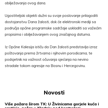
obilježavanja ovog dana.
Ugostiteljski objekti dužni su svoje poslovanje prilagoditi
dostojanstvu Dana žalosti, dok će elektronski mediji sa
područja općine programske sadržaje uskladiti sa važećim
propisima i obilježavanjem ovog značajnog datuma.
Iz Općine Kalesija ističu da Dan žalosti predstavlja izraz
poštovanja prema žrtvama i njihovim porodicama, te
podsjetnik na važnost očuvanja sjećanja na nevino
stradale tokom agresije na Bosnu i Hercegovinu.
Novosti
Više požara širom TK: U Živinicama gorjele kuća i