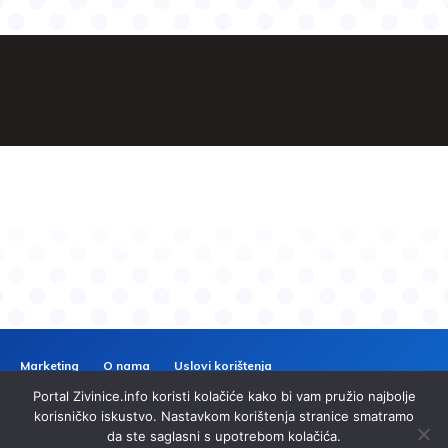
Marketing
O nama
Uslovi korištenja
Politika privatnosti
Kontakt
Portal Zivinice.info koristi kolačiće kako bi vam pružio najbolje
ZIVINICE
INFO
korisničko iskustvo. Nastavkom korištenja stranice smatramo
da ste saglasni s upotrebom kolačića.