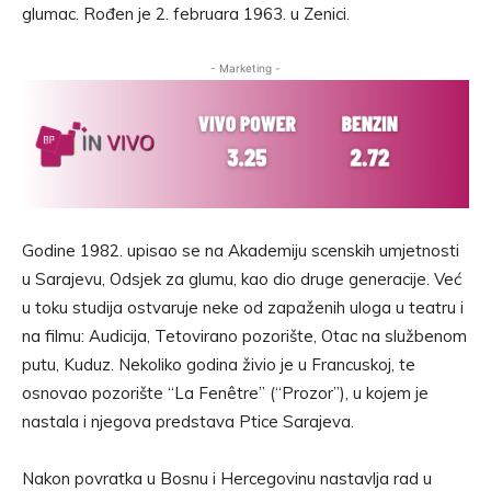
glumac. Rođen je 2. februara 1963. u Zenici.
- Marketing -
Godine 1982. upisao se na Akademiju scenskih umjetnosti
u Sarajevu, Odsjek za glumu, kao dio druge generacije. Već
u toku studija ostvaruje neke od zapaženih uloga u teatru i
na filmu: Audicija, Tetovirano pozorište, Otac na službenom
putu, Kuduz. Nekoliko godina živio je u Francuskoj, te
osnovao pozorište “La Fenêtre” (“Prozor”), u kojem je
nastala i njegova predstava Ptice Sarajeva.
Nakon povratka u Bosnu i Hercegovinu nastavlja rad u