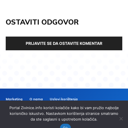
OSTAVITI ODGOVOR
PRIJAVITE SE DA OSTAVITE KOMENTAR
Marketing
O nama
Uslovi korištenja
Politika privatnosti
Kontakt
Portal Zivinice.info koristi kolačiće kako bi vam pružio najbolje
ZIVINICE
INFO
korisničko iskustvo. Nastavkom korištenja stranice smatramo
da ste saglasni s upotrebom kolačića.
© 2024 Zivinice.info. Sva prava zadržana. | Izrada
imp.ba
Ok