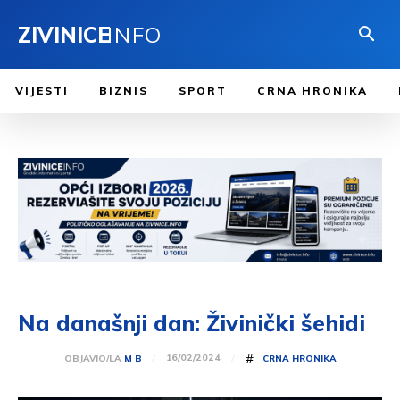
ZIVINICE
INFO
VIJESTI
BIZNIS
SPORT
CRNA HRONIKA
Na današnji dan: Živinički šehidi
#
16/02/2024
OBJAVIO/LA
M B
CRNA HRONIKA