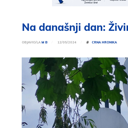
Na današnji dan: Živi
#
OBJAVIO/LA
M B
CRNA HRONIKA
12/05/2024