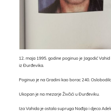
12. maja 1995. godine poginuo je Jagodić Vahid
iz Đurđevika.
Poginuo je na Gradini kao borac 240. Oslobodil
Ukopan je na mezarje Živčići u Đurđeviku.
Iza Vahida je ostala supruga Nađija i djeca Adela