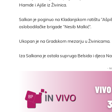
Hamde i Ajiše iz Živinica.
Salkan je poginuo na Kladanjskom ratištu “Ašpilj
oslobodilačke brigade “Nesib Malkić”.
Ukopan je na Gradskom mezarju u Živinicama.
Iza Salkana je ostala supruga Belsida i djeca Nai
- M