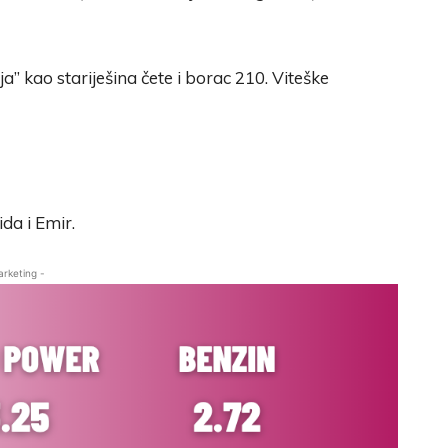
a” kao stariješina čete i borac 210. Viteške
da i Emir.
arketing -