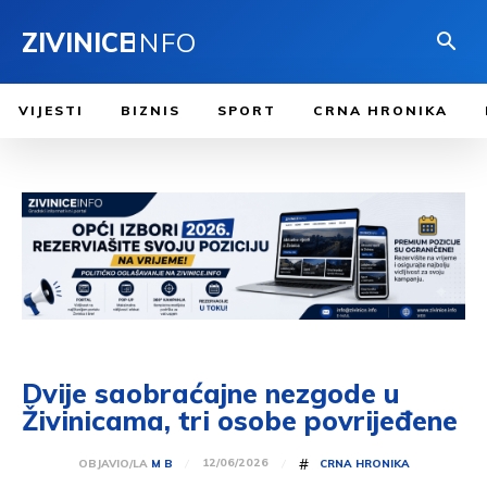
ZIVINICE
INFO
VIJESTI
BIZNIS
SPORT
CRNA HRONIKA
Dvije saobraćajne nezgode u
Živinicama, tri osobe povrijeđene
#
12/06/2026
OBJAVIO/LA
M B
CRNA HRONIKA