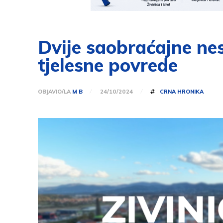
Dvije saobraćajne nes
tjelesne povrede
#
OBJAVIO/LA
M B
CRNA HRONIKA
24/10/2024