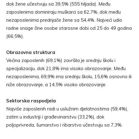
dok žene učestvuju sa 39,5% (555 hiljada). Među
zaposlenima dominiraju muškarci sa 62,7%, dok među
nezaposlenima prednjače žene sa 54,4%. Najveći udio
radne snage čine osobe starosne dobi od 25 do 49 godina
(66,5%).
Obrazovna struktura
Većina zaposlenih (69,1%) završila je srednju školu i
specijalizaciju, dok 21,8% ima visoko obrazovanje. Među
nezaposlenima, 69,9% ima srednju školu, 15,6% osnovno ili
niže obrazovanje, a 14,5% visoko obrazovanje.
Sektorska raspodjela
Najviše zaposlenih radi u uslužnim djelatnostima (59,4%),
zatim u industriji i građevinarstvu (33,2%), dok
poljoprivreda, šumarstvo i ribarstvo učestvuju sa 7,3%.