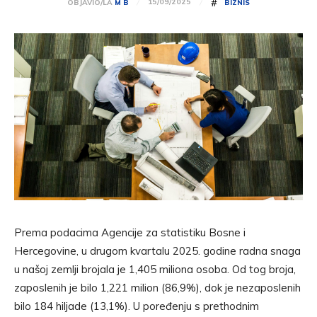
#
15/09/2025
OBJAVIO/LA
M B
BIZNIS
Prema podacima Agencije za statistiku Bosne i
Hercegovine, u drugom kvartalu 2025. godine radna snaga
u našoj zemlji brojala je 1,405 miliona osoba. Od tog broja,
zaposlenih je bilo 1,221 milion (86,9%), dok je nezaposlenih
bilo 184 hiljade (13,1%). U poređenju s prethodnim