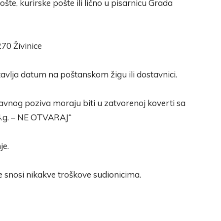
te, kurirske pošte ili lično u pisarnicu Grada
270 Živinice
tavlja datum na poštanskom žigu ili dostavnici.
javnog poziva moraju biti u zatvorenoj koverti sa
.g. – NE OTVARAJ“
je.
 snosi nikakve troškove sudionicima.