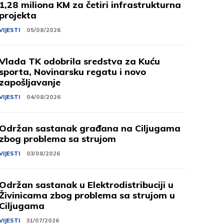
1,28 miliona KM za četiri infrastrukturna
projekta
VIJESTI
05/08/2026
Vlada TK odobrila sredstva za Kuću
sporta, Novinarsku regatu i novo
zapošljavanje
VIJESTI
04/08/2026
Održan sastanak građana na Ciljugama
zbog problema sa strujom
VIJESTI
03/08/2026
Održan sastanak u Elektrodistribuciji u
Živinicama zbog problema sa strujom u
Ciljugama
VIJESTI
31/07/2026