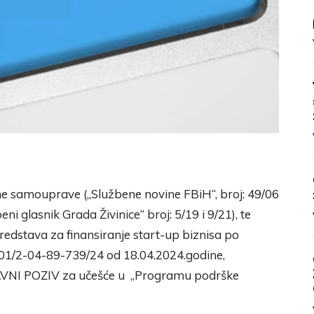
ne samouprave („Službene novine FBiH“, broj: 49/06
eni glasnik Grada Živinice“ broj: 5/19 i 9/21), te
sredstava za finansiranje start-up biznisa po
 01/2-04-89-739/24 od 18.04.2024.godine,
 JAVNI POZIV za učešće u „Programu podrške