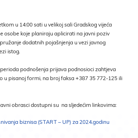
kom u 14:00 sati u velikoj sali Gradskog vijeća
osobe koje planiraju aplicirati na javni poziv
e pružanje dodatnih pojašnjenja u vezi javnog
zi istog.
 perioda podnošenja prijava podnosioci zahtjeva
vo u pisanoj formi, na broj faksa +387 35 772-125 ili
ijavni obrasci dostupni su na sljedećim linkovima:
ivanja biznisa (START – UP) za 2024.godinu