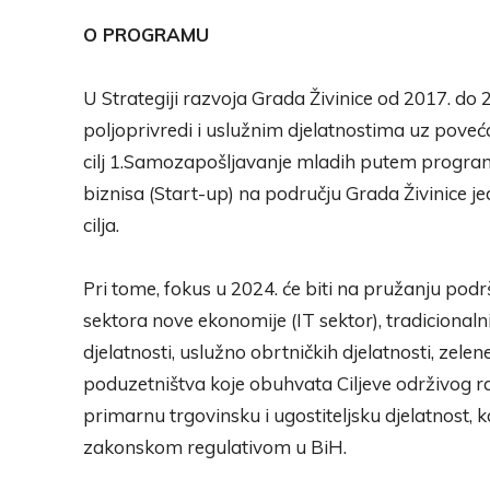
O PROGRAMU
U Strategiji razvoja Grada Živinice od 2017. do
poljoprivredi i uslužnim djelatnostima uz poveć
cilj 1.Samozapošljavanje mladih putem progra
biznisa (Start-up) na području Grada Živinice j
cilja.
Pri tome, fokus u 2024. će biti na pružanju podr
sektora nove ekonomije (IT sektor), tradicionalni
djelatnosti, uslužno obrtničkih djelatnosti, zele
poduzetništva koje obuhvata Ciljeve održivog raz
primarnu trgovinsku i ugostiteljsku djelatnost, k
zakonskom regulativom u BiH.