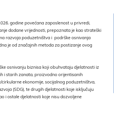
 2026. godine povećana zaposlenost u privredi,
anje dodane vrijednosti, prepoznata je kao strateški
ma razvoja poduzetništva i podrške osnivanja
edna je od značajnih metoda za postizanje ovog
ške osnivanju biznisa koji obuhvataju djelatnosti iz
h i starih zanata, proizvodno orijentisanih
ne/cirkularne ekonomije, socijalnog poduzetništva,
voja (SDG), te drugih djelatnosti koje isključuju
ao i ostale djelatnosti koje nisu dozvoljene