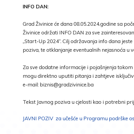
INFO DAN:
Grad Živinice će dana 08.05.2024.godine sa počet
Živinice održati INFO DAN za sve zainteresovane 
„Start-Up 2024“. Cilj održavanja info dana jest
poziva, te otklanjanje eventualnih nejasnoća u ve
Za sve dodatne informacije i pojašnjenja tokom
mogu direktno uputiti pitanja i zahtjeve isključi
e-mail: biznis@gradzivinice.ba
Tekst Javnog poziva u cjelosti kao i potrebni pr
JAVNI POZIV za učešće u Programu podrške osn