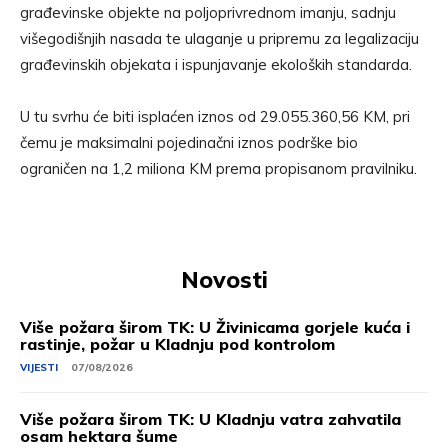
građevinske objekte na poljoprivrednom imanju, sadnju
višegodišnjih nasada te ulaganje u pripremu za legalizaciju
građevinskih objekata i ispunjavanje ekoloških standarda.
U tu svrhu će biti isplaćen iznos od 29.055.360,56 KM, pri
čemu je maksimalni pojedinačni iznos podrške bio
ograničen na 1,2 miliona KM prema propisanom pravilniku.
Novosti
Više požara širom TK: U Živinicama gorjele kuća i
rastinje, požar u Kladnju pod kontrolom
VIJESTI
07/08/2026
Više požara širom TK: U Kladnju vatra zahvatila
osam hektara šume